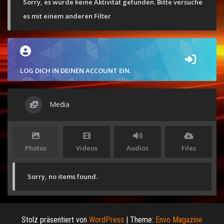
Sorry, es wurde keine Aktivität gefunden. Bitte versuche
es mit einem anderen Filter
LOG DICH IN DEINEN ACCOUNT EIN.
Media
Photos
Videos
Audios
Files
Sorry, no items found.
Stolz präsentiert von
WordPress
|
Theme:
Envo Magazine