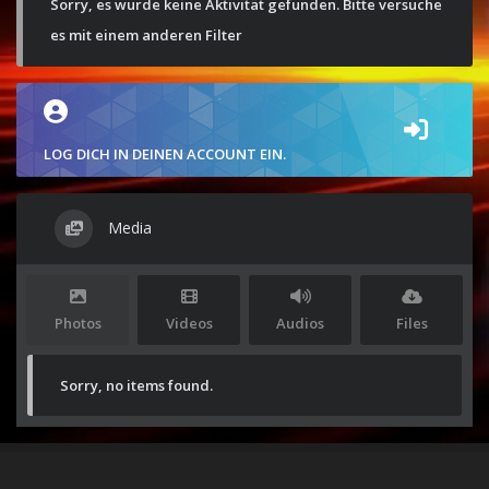
Sorry, es wurde keine Aktivität gefunden. Bitte versuche
es mit einem anderen Filter
LOG DICH IN DEINEN ACCOUNT EIN.
Media
Photos
Videos
Audios
Files
Sorry, no items found.
Stolz präsentiert von
WordPress
|
Theme:
Envo Magazine