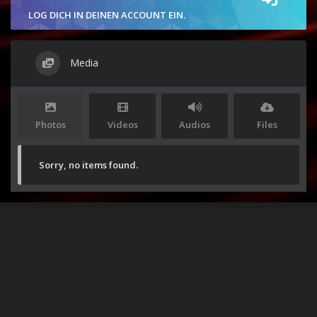
LOG DICH IN DEINEN ACCOUNT EIN.
Media
Photos
Videos
Audios
Files
Sorry, no items found.
Stolz präsentiert von
WordPress
|
Theme:
Envo Magazine