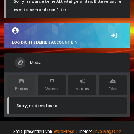
Sorry, es wurde keine Aktivität gefunden. Bitte versuche
es mit einem anderen Filter
LOG DICH IN DEINEN ACCOUNT EIN.
Media
Photos
Videos
Audios
Files
Sorry, no items found.
Stolz präsentiert von
WordPress
|
Theme:
Envo Magazine