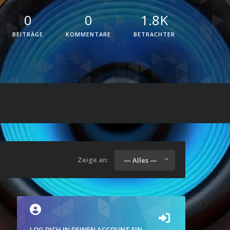
0
0
1.8K
BEITRÄGE
KOMMENTARE
BETRACHTER
Zeige an:
— Alles —
LOG DICH IN DEINEN ACCOUNT EIN.