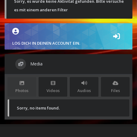
Sorry, es wurde keine Aktivität gefunden. Bitte versuche
es mit einem anderen Filter
LOG DICH IN DEINEN ACCOUNT EIN.
Media
Photos
Videos
Audios
Files
Sorry, no items found.
Stolz präsentiert von
WordPress
|
Theme:
Envo Magazine