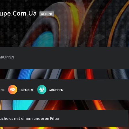
upe.com.ua
OFFLINE
GRUPPEN
TEN
FREUNDE
GRUPPEN
suche es mit einem anderen Filter