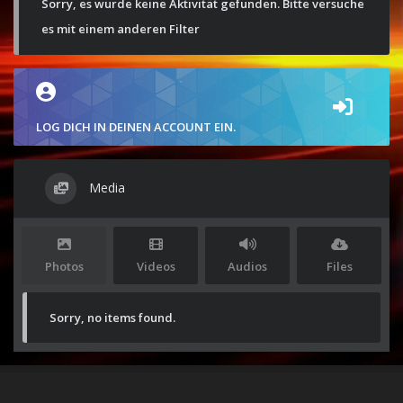
Sorry, es wurde keine Aktivität gefunden. Bitte versuche
es mit einem anderen Filter
LOG DICH IN DEINEN ACCOUNT EIN.
Media
Photos
Videos
Audios
Files
Sorry, no items found.
Stolz präsentiert von
WordPress
|
Theme:
Envo Magazine