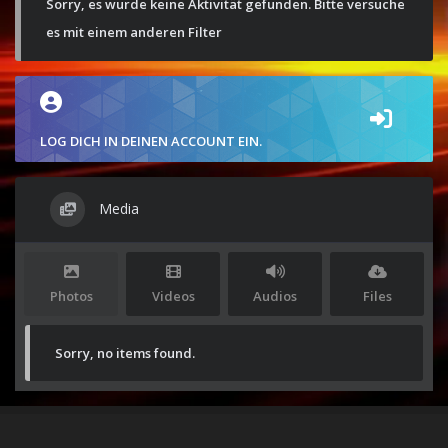
Sorry, es wurde keine Aktivität gefunden. Bitte versuche
es mit einem anderen Filter
LOG DICH IN DEINEN ACCOUNT EIN.
Media
Photos
Videos
Audios
Files
Sorry, no items found.
Stolz präsentiert von
WordPress
|
Theme:
Envo Magazine