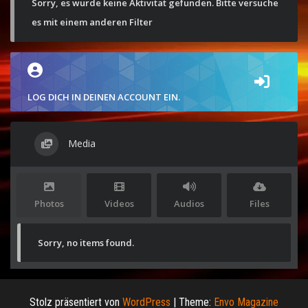
Sorry, es wurde keine Aktivität gefunden. Bitte versuche
es mit einem anderen Filter
LOG DICH IN DEINEN ACCOUNT EIN.
Media
Photos
Videos
Audios
Files
Sorry, no items found.
Stolz präsentiert von
WordPress
|
Theme:
Envo Magazine