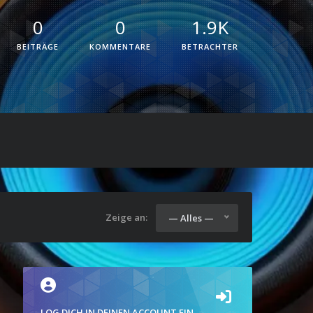
0
0
1.9K
BEITRÄGE
KOMMENTARE
BETRACHTER
Zeige an:
— Alles —
LOG DICH IN DEINEN ACCOUNT EIN.