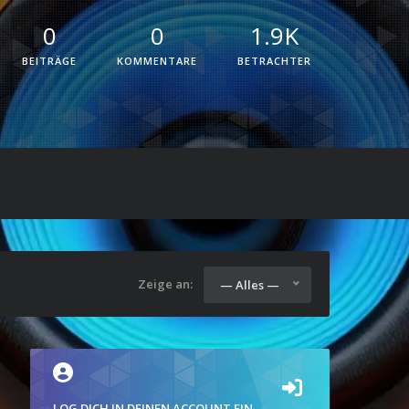
0
0
1.9K
BEITRÄGE
KOMMENTARE
BETRACHTER
Zeige an:
— Alles —
LOG DICH IN DEINEN ACCOUNT EIN.