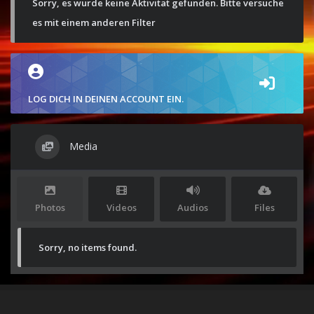
Sorry, es wurde keine Aktivität gefunden. Bitte versuche
es mit einem anderen Filter
LOG DICH IN DEINEN ACCOUNT EIN.
Media
Photos
Videos
Audios
Files
Sorry, no items found.
Stolz präsentiert von
WordPress
|
Theme:
Envo Magazine