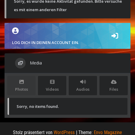
Sorry, es wurde keine Aktivität gefunden. Bitte versuche
es mit einem anderen Filter
LOG DICH IN DEINEN ACCOUNT EIN.
Media
Photos
Videos
Audios
Files
Sorry, no items found.
Stolz präsentiert von
WordPress
|
Theme:
Envo Magazine