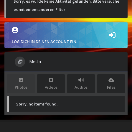
Sorry, es wurde keine Aktivität gefunden. Bitte versuche
es mit einem anderen Filter
LOG DICH IN DEINEN ACCOUNT EIN.
Media
Photos
Videos
Audios
Files
Sorry, no items found.
Stolz präsentiert von
WordPress
|
Theme:
Envo Magazine