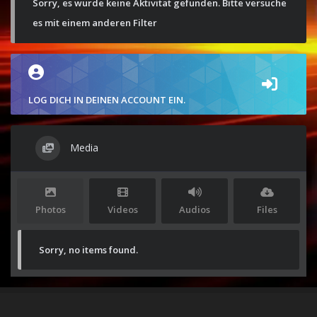
Sorry, es wurde keine Aktivität gefunden. Bitte versuche
es mit einem anderen Filter
LOG DICH IN DEINEN ACCOUNT EIN.
Media
Photos
Videos
Audios
Files
Sorry, no items found.
Stolz präsentiert von
WordPress
|
Theme:
Envo Magazine