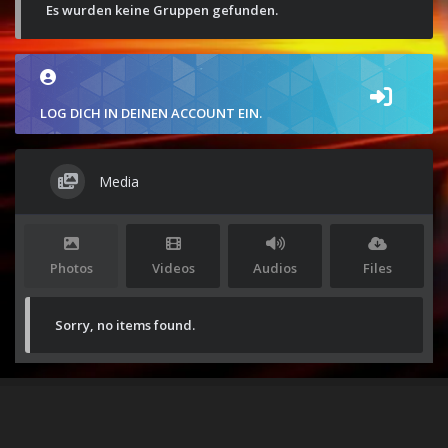
Es wurden keine Gruppen gefunden.
LOG DICH IN DEINEN ACCOUNT EIN.
Media
Photos
Videos
Audios
Files
Sorry, no items found.
Stolz präsentiert von
WordPress
|
Theme:
Envo Magazine