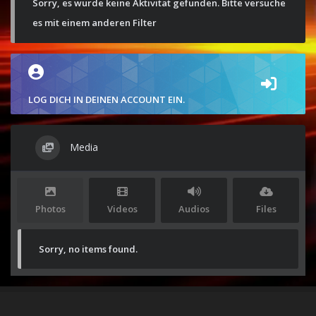
Sorry, es wurde keine Aktivität gefunden. Bitte versuche
es mit einem anderen Filter
LOG DICH IN DEINEN ACCOUNT EIN.
Media
Photos
Videos
Audios
Files
Sorry, no items found.
Stolz präsentiert von
WordPress
|
Theme:
Envo Magazine