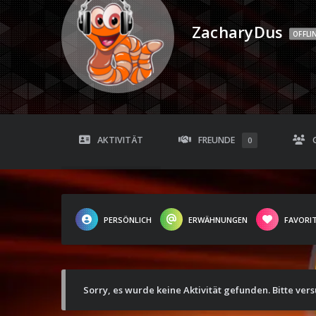
ZacharyDus
OFFLI
AKTIVITÄT
FREUNDE
0
PERSÖNLICH
ERWÄHNUNGEN
FAVORI
Sorry, es wurde keine Aktivität gefunden. Bitte ver