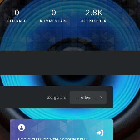
0
0
2.8K
BEITRÄGE
KOMMENTARE
BETRACHTER
Zeige an:
— Alles —
LOG DICH IN DEINEN ACCOUNT EIN.