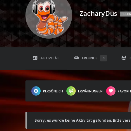
ZacharyDus
OFFLI
AKTIVITÄT
FREUNDE
0
PERSÖNLICH
ERWÄHNUNGEN
FAVORI
Sorry, es wurde keine Aktivität gefunden. Bitte ver