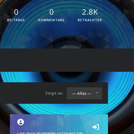
0
0
2.8K
BEITRÄGE
KOMMENTARE
BETRACHTER
Zeige an:
— Alles —
LOG DICH IN DEINEN ACCOUNT EIN.