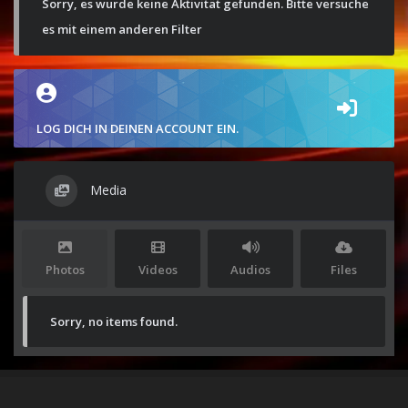
Sorry, es wurde keine Aktivität gefunden. Bitte versuche
es mit einem anderen Filter
LOG DICH IN DEINEN ACCOUNT EIN.
Media
Photos
Videos
Audios
Files
Sorry, no items found.
Stolz präsentiert von
WordPress
|
Theme:
Envo Magazine