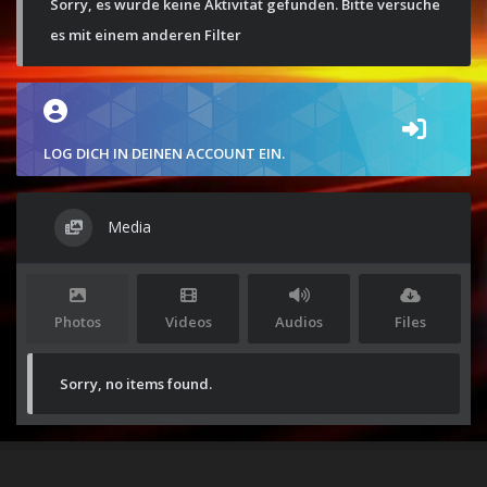
Sorry, es wurde keine Aktivität gefunden. Bitte versuche
es mit einem anderen Filter
LOG DICH IN DEINEN ACCOUNT EIN.
Media
Photos
Videos
Audios
Files
Sorry, no items found.
Stolz präsentiert von
WordPress
|
Theme:
Envo Magazine