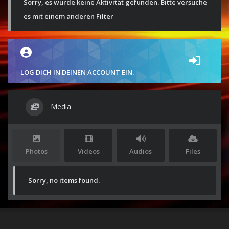
Sorry, es wurde keine Aktivität gefunden. Bitte versuche
es mit einem anderen Filter
LOG DICH IN DEINEN ACCOUNT EIN.
Media
Photos
Videos
Audios
Files
Sorry, no items found.
Stolz präsentiert von
WordPress
|
Theme:
Envo Magazine